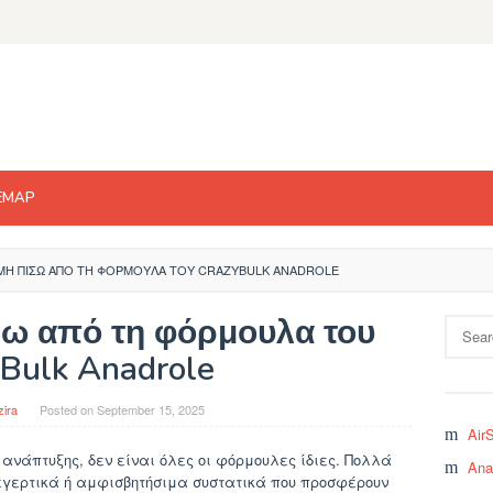
EMAP
ΜΗ ΠΊΣΩ ΑΠΌ ΤΗ ΦΌΡΜΟΥΛΑ ΤΟΥ CRAZYBULK ANADROLE
σω από τη φόρμουλα του
Search
for:
Bulk Anadrole
zira
Posted on
September 15, 2025
Air
νάπτυξης, δεν είναι όλες οι φόρμουλες ίδιες. Πολλά
Ana
ιεγερτικά ή αμφισβητήσιμα συστατικά που προσφέρουν