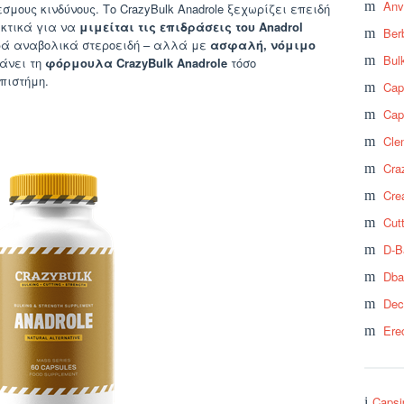
Anv
υς κινδύνους. Το CrazyBulk Anadrole ξεχωρίζει επειδή
εκτικά για να
μιμείται τις επιδράσεις του Anadrol
Ber
υρά αναβολικά στεροειδή – αλλά με
ασφαλή, νόμιμο
Bul
κάνει τη
φόρμουλα CrazyBulk Anadrole
τόσο
πιστήμη.
Cap
Cap
Cle
Craz
Cre
Cut
D-B
Dba
Dec
Ere
Capsi