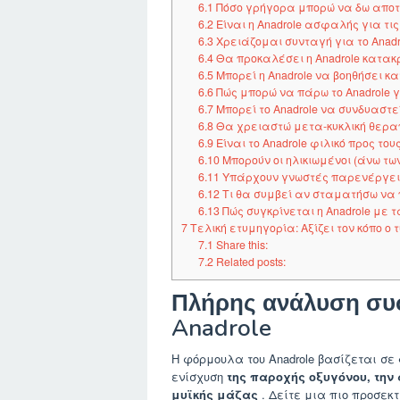
6.1
Πόσο γρήγορα μπορώ να δω αποτε
6.2
Είναι η Anadrole ασφαλής για τις
6.3
Χρειάζομαι συνταγή για το Anadr
6.4
Θα προκαλέσει η Anadrole κατακρ
6.5
Μπορεί η Anadrole να βοηθήσει κ
6.6
Πώς μπορώ να πάρω το Anadrole
6.7
Μπορεί το Anadrole να συνδυαστ
6.8
Θα χρειαστώ μετα-κυκλική θεραπε
6.9
Είναι το Anadrole φιλικό προς τους
6.10
Μπορούν οι ηλικιωμένοι (άνω των
6.11
Υπάρχουν γνωστές παρενέργειες
6.12
Τι θα συμβεί αν σταματήσω να π
6.13
Πώς συγκρίνεται η Anadrole με τ
7
Τελική ετυμηγορία: Αξίζει τον κόπο ο τ
7.1
Share this:
7.2
Related posts:
Πλήρης ανάλυση συσ
Anadrole
Η φόρμουλα του Anadrole βασίζεται σε
ενίσχυση
της παροχής οξυγόνου, την
μυϊκής μάζας
. Δείτε μια πιο προσεκτ