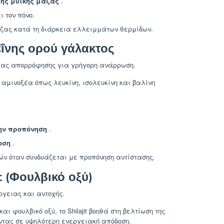
χης μυϊκής μάζας
.
 τον πόνο.
άζας κατά τη διάρκεια ελλειμμάτων θερμίδων.
ΐνης ορού γάλακτος
ίας απορρόφησης για γρήγορη ανάρρωση.
μινοξέα όπως λευκίνη, ισολευκίνη και βαλίνη
ην προπόνηση
.
οση
.
ών όταν συνδυάζεται με προπόνηση αντίστασης.
t (Φουλβικό οξύ)
ργειας και αντοχής.
ι φουλβικό οξύ, το Shilajit βοηθά στη βελτίωση της
ντας σε υψηλότερη ενεργειακή απόδοση.