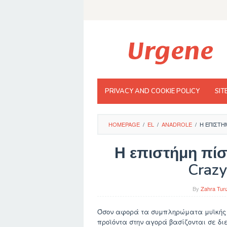
Skip
to
content
PRIVACY AND COOKIE POLICY
SIT
HOMEPAGE
/
EL
/
ANADROLE
/
Η ΕΠΙΣΤΉ
Η επιστήμη πί
Crazy
By
Zahra Tun
Όσον αφορά τα συμπληρώματα μυϊκής α
προϊόντα στην αγορά βασίζονται σε δ