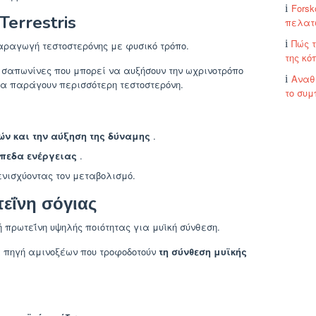
Forsk
Terrestris
πελατ
Πώς τ
αραγωγή τεστοστερόνης με φυσικό τρόπο.
της κό
 σαπωνίνες που μπορεί να αυξήσουν την ωχρινοτρόπο
Αναθε
 να παράγουν περισσότερη τεστοστερόνη.
το συ
ών και την αύξηση της δύναμης
.
ίπεδα ενέργειας
.
ενισχύοντας τον μεταβολισμό.
εΐνη σόγιας
 πρωτεΐνη υψηλής ποιότητας για μυϊκή σύνθεση.
 πηγή αμινοξέων που τροφοδοτούν
τη σύνθεση μυϊκής