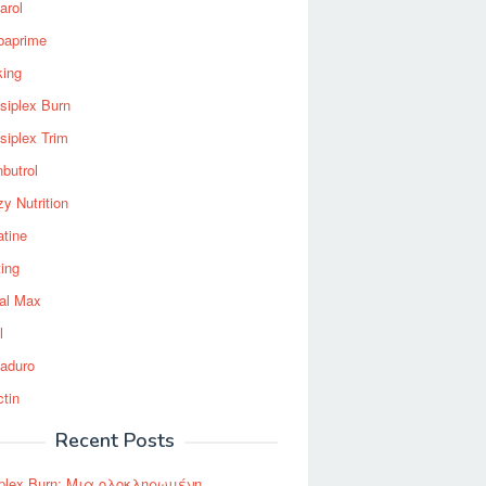
arol
baprime
king
siplex Burn
siplex Trim
nbutrol
y Nutrition
atine
ting
al Max
l
aduro
ctin
Recent Posts
plex Burn: Μια ολοκληρωμένη