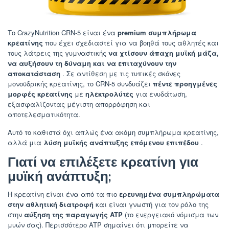
Το CrazyNutrition CRN-5 είναι ένα
premium συμπλήρωμα
κρεατίνης
που έχει σχεδιαστεί για να βοηθά τους αθλητές και
τους λάτρεις της γυμναστικής
να χτίσουν άπαχη μυϊκή μάζα,
να αυξήσουν τη δύναμη και να επιταχύνουν την
αποκατάσταση
. Σε αντίθεση με τις τυπικές σκόνες
μονοϋδρικής κρεατίνης, το CRN-5 συνδυάζει
πέντε προηγμένες
μορφές κρεατίνης
με
ηλεκτρολύτες
για ενυδάτωση,
εξασφαλίζοντας μέγιστη απορρόφηση και
αποτελεσματικότητα.
Αυτό το καθιστά όχι απλώς ένα ακόμη συμπλήρωμα κρεατίνης,
αλλά μια
λύση μυϊκής ανάπτυξης επόμενου επιπέδου
.
Γιατί να επιλέξετε κρεατίνη για
μυϊκή ανάπτυξη;
Η κρεατίνη είναι ένα από τα πιο
ερευνημένα συμπληρώματα
στην αθλητική διατροφή
και είναι γνωστή για τον ρόλο της
στην
αύξηση της παραγωγής ATP
(το ενεργειακό νόμισμα των
μυών σας). Περισσότερο ATP σημαίνει ότι μπορείτε να