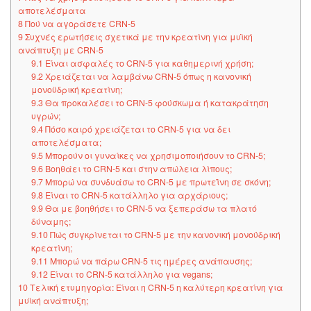
αποτελέσματα
8
Πού να αγοράσετε CRN-5
9
Συχνές ερωτήσεις σχετικά με την κρεατίνη για μυϊκή
ανάπτυξη με CRN-5
9.1
Είναι ασφαλές το CRN-5 για καθημερινή χρήση;
9.2
Χρειάζεται να λαμβάνω CRN-5 όπως η κανονική
μονοϋδρική κρεατίνη;
9.3
Θα προκαλέσει το CRN-5 φούσκωμα ή κατακράτηση
υγρών;
9.4
Πόσο καιρό χρειάζεται το CRN-5 για να δει
αποτελέσματα;
9.5
Μπορούν οι γυναίκες να χρησιμοποιήσουν το CRN-5;
9.6
Βοηθάει το CRN-5 και στην απώλεια λίπους;
9.7
Μπορώ να συνδυάσω το CRN-5 με πρωτεΐνη σε σκόνη;
9.8
Είναι το CRN-5 κατάλληλο για αρχάριους;
9.9
Θα με βοηθήσει το CRN-5 να ξεπεράσω τα πλατό
δύναμης;
9.10
Πώς συγκρίνεται το CRN-5 με την κανονική μονοϋδρική
κρεατίνη;
9.11
Μπορώ να πάρω CRN-5 τις ημέρες ανάπαυσης;
9.12
Είναι το CRN-5 κατάλληλο για vegans;
10
Τελική ετυμηγορία: Είναι η CRN-5 η καλύτερη κρεατίνη για
μυϊκή ανάπτυξη;