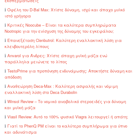
εκσπερματώσεις
Οφέλη του D-Bal Max: Χτίστε δύναμη, ισχύ και άπαχο μυϊκό
ιστό γρήγορα
Κριτικές Noocube – Είναι τα καλύτερα συμπληρώματα
Nootropic για την ενίσχυση της δύναμης του εγκεφάλου;
Επανεξέταση Clenbutrol: Καλύτερη εναλλακτική λύση για
κλενβουτερόλη λίπους
Anvarol για Άνδρες: Χτίστε άπαχη μυϊκή μάζα ενώ
παράλληλα μειώνετε το λίπος
TestoPrime για προπόνηση ενδυνάμωσης: Αποκτήστε δύναμη και
απόδοση
Αναθεώρηση Deca-Max : Καλύτερη ασφαλής και νόμιμη
εναλλακτική λύση στο Deca Durabolin
Winsol Review – Το νομικό αναβολικό στεροειδές για δύναμη
και μυϊκή μάζα
Viasil Review: Αυτό το 100% φυσικό Viagra λειτουργεί ή απάτη;
Γιατί το PhenQ PM είναι το καλύτερο συμπλήρωμα για ύπνο
και αδυνάτισμα