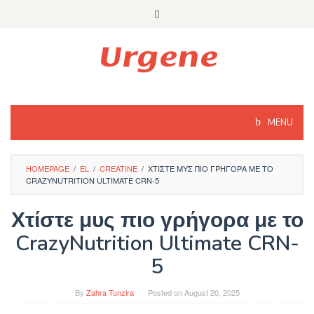
Skip
to
content
MENU
HOMEPAGE
/
EL
/
CREATINE
/
ΧΤΊΣΤΕ ΜΥΣ ΠΙΟ ΓΡΉΓΟΡΑ ΜΕ ΤΟ
CRAZYNUTRITION ULTIMATE CRN-5
Χτίστε μυς πιο γρήγορα με το
CrazyNutrition Ultimate CRN-
5
By
Zahra Tunzira
Posted on
August 20, 2025