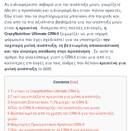
Αν ενδιαφέρεστε σοβαρά για την ανάπτυξη μυών, γνωρίζετε
ήδη ότι η προπόνηση και η διατροφή δεν είναι πάντα αρκετές.
Εδώ είναι που τα συμπληρώματα μπαίνουν στο παιχνίδι και
ένα από τα πιο αξιόπιστα βοηθήματα για την ανάπτυξη μυών
είναι
η κρεατίνη
. Ανάμεσα στις πολλές επιλογές,
η
CrazyNutrition Ultimate CRN-5
ξεχωρίζει ως μια ισχυρή
φόρμουλα που έχει σχεδιαστεί για να υποστηρίζει
την
ταχύτερη μυϊκή ανάπτυξη, τη βελτιωμένη αποκατάσταση
και την ανώτερη απόδοση στην προπόνηση
. Σε αυτό το
άρθρο, θα αναλύσουμε γιατί η CRN-5 είναι μια από τις
καλύτερες επιλογές για τους άνδρες που θέλουν
κρεατίνη για
μυϊκή ανάπτυξη
το 2025.
Contents
[
hide
]
1
Τι είναι το CrazyNutrition Ultimate CRN-5;
2
Γιατί να επιλέξετε κρεατίνη για μυϊκή ανάπτυξη;
3
Ανάλυση Συστατικών: Τι Περιέχει το CRN-5;
4
Πώς το CRN-5 υποστηρίζει την ανάπτυξη των μυών
5
Βασικά οφέλη από τη χρήση του CRN-5 για την ανάπτυξη
μυών
6
Μαρτυρίες Πραγματικών Χρηστών CRN-5
7
Πώς να χρησιμοποιήσετε το CRN-5 για καλύτερα