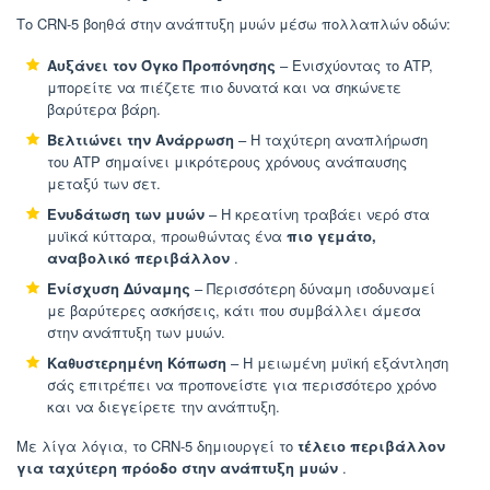
Το CRN-5 βοηθά στην ανάπτυξη μυών μέσω πολλαπλών οδών:
Αυξάνει τον Όγκο Προπόνησης
– Ενισχύοντας το ATP,
μπορείτε να πιέζετε πιο δυνατά και να σηκώνετε
βαρύτερα βάρη.
Βελτιώνει την Ανάρρωση
– Η ταχύτερη αναπλήρωση
του ATP σημαίνει μικρότερους χρόνους ανάπαυσης
μεταξύ των σετ.
Ενυδάτωση των μυών
– Η κρεατίνη τραβάει νερό στα
μυϊκά κύτταρα, προωθώντας ένα
πιο γεμάτο,
αναβολικό περιβάλλον
.
Ενίσχυση Δύναμης
– Περισσότερη δύναμη ισοδυναμεί
με βαρύτερες ασκήσεις, κάτι που συμβάλλει άμεσα
στην ανάπτυξη των μυών.
Καθυστερημένη Κόπωση
– Η μειωμένη μυϊκή εξάντληση
σάς επιτρέπει να προπονείστε για περισσότερο χρόνο
και να διεγείρετε την ανάπτυξη.
Με λίγα λόγια, το CRN-5 δημιουργεί το
τέλειο περιβάλλον
για ταχύτερη πρόοδο στην ανάπτυξη μυών
.