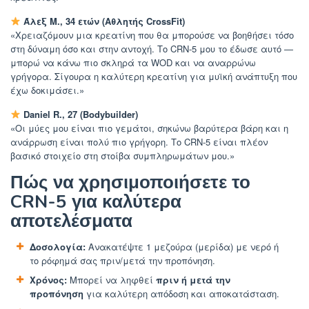
Άλεξ Μ., 34 ετών (Αθλητής CrossFit)
«Χρειαζόμουν μια κρεατίνη που θα μπορούσε να βοηθήσει τόσο
στη δύναμη όσο και στην αντοχή. Το CRN-5 μου το έδωσε αυτό —
μπορώ να κάνω πιο σκληρά τα WOD και να αναρρώνω
γρήγορα. Σίγουρα η καλύτερη κρεατίνη για μυϊκή ανάπτυξη που
έχω δοκιμάσει.»
Daniel R., 27 (Bodybuilder)
«Οι μύες μου είναι πιο γεμάτοι, σηκώνω βαρύτερα βάρη και η
ανάρρωση είναι πολύ πιο γρήγορη. Το CRN-5 είναι πλέον
βασικό στοιχείο στη στοίβα συμπληρωμάτων μου.»
Πώς να χρησιμοποιήσετε το
CRN-5 για καλύτερα
αποτελέσματα
Δοσολογία:
Ανακατέψτε 1 μεζούρα (μερίδα) με νερό ή
το ρόφημά σας πριν/μετά την προπόνηση.
Χρόνος:
Μπορεί να ληφθεί
πριν ή μετά την
προπόνηση
για καλύτερη απόδοση και αποκατάσταση.