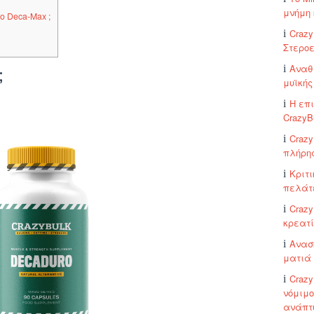
μνήμη 
 Deca-Max ;
Crazy
Στερο
Αναθε
;
μυϊκής
Η επ
CrazyB
Crazy
πλήρης
Κριτι
πελάτ
Crazy
κρεατί
Ανασκ
ματιά 
Crazy
νόμιμο
ανάπτ