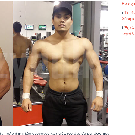
Ενισχύ
Τι εί
λύση κ
Ξεκλ
κατάδυ
τεί πολύ επίπεδο οξυγόνου και αζώτου στο σώμα σας που