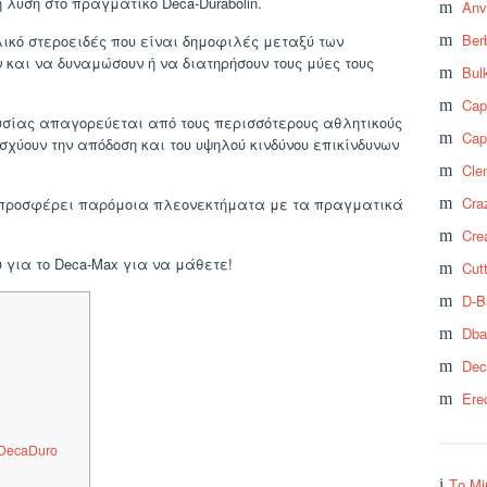
 λύση στο πραγματικό Deca-Durabolin.
Anv
Ber
ολικό στεροειδές που είναι δημοφιλές μεταξύ των
 και να δυναμώσουν ή να διατηρήσουν τους μύες τους
Bul
Cap
 ουσίας απαγορεύεται από τους περισσότερους αθλητικούς
Cap
χύουν την απόδοση και του υψηλού κινδύνου επικίνδυνων
Cle
Craz
α προσφέρει παρόμοια πλεονεκτήματα με τα πραγματικά
Cre
υ για το Deca-Max για να μάθετε!
Cut
D-B
Dba
Dec
Ere
DecaDuro
Το Mi