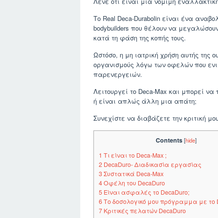
Λένε ότι είναι μια νόμιμη εναλλακτική
Το Real Deca-Durabolin είναι ένα αναβ
bodybuilders που θέλουν να μεγαλώσουν
κατά τη φάση της κοπής τους.
Ωστόσο, η μη ιατρική χρήση αυτής της
οργανισμούς λόγω των οφελών που ενισ
παρενεργειών.
Λειτουργεί το Deca-Max και μπορεί ν
ή είναι απλώς άλλη μια απάτη;
Συνεχίστε να διαβάζετε την κριτική μο
Contents
[
hide
]
1
Τι είναι το Deca-Max ;
2
DecaDuro- Διαδικασία εργασίας
3
Συστατικά Deca-Max
4
Οφέλη του DecaDuro
5
Είναι ασφαλές το DecaDuro;
6
Το δοσολογικό μου πρόγραμμα με το 
7
Κριτικές πελατών DecaDuro