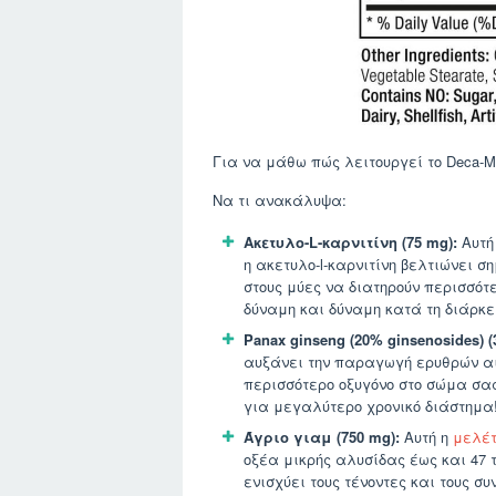
Για να μάθω πώς λειτουργεί το Deca-
Να τι ανακάλυψα:
Ακετυλο-L-καρνιτίνη (75 mg):
Αυτή
η ακετυλο-l-καρνιτίνη βελτιώνει σ
στους μύες να διατηρούν περισσότ
δύναμη και δύναμη κατά τη διάρκε
Panax ginseng (20% ginsenosides) (
αυξάνει την παραγωγή ερυθρών αι
περισσότερο οξυγόνο στο σώμα σα
για μεγαλύτερο χρονικό διάστημα
Άγριο γιαμ (750 mg):
Αυτή η
μελέ
οξέα μικρής αλυσίδας έως και 47 
ενισχύει τους τένοντες και τους σ