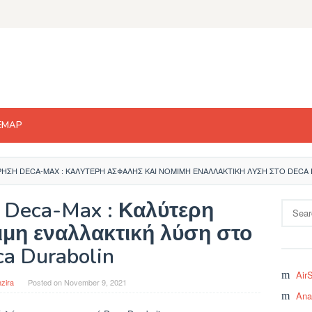
EMAP
ΗΣΗ DECA-MAX : ΚΑΛΎΤΕΡΗ ΑΣΦΑΛΉΣ ΚΑΙ ΝΌΜΙΜΗ ΕΝΑΛΛΑΚΤΙΚΉ ΛΎΣΗ ΣΤΟ DECA
Deca-Max : Καλύτερη
Search
for:
ιμη εναλλακτική λύση στο
a Durabolin
Air
zira
Posted on
November 9, 2021
Ana