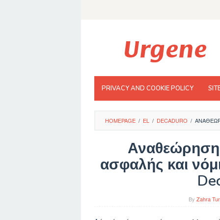
Skip
to
content
PRIVACY AND COOKIE POLICY
SIT
HOMEPAGE
/
EL
/
DECADURO
/
ΑΝΑΘΕΏΡ
Αναθεώρηση 
ασφαλής και νόμ
Dec
By
Zahra Tun