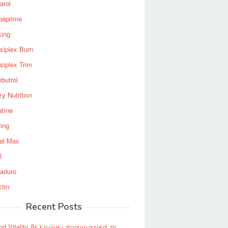
arol
baprime
king
siplex Burn
siplex Trim
nbutrol
y Nutrition
atine
ting
al Max
l
aduro
ctin
Recent Posts
nd Vitality βελτιώνει πραγματικά τη