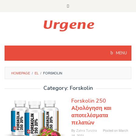
Skip
to
content
MENU
HOMEPAGE
/
EL
/
FORSKOLIN
Category: Forskolin
Forskolin 250
Αξιολόγηση και
αποτελέσματα
πελατών
By
Zahra Tunzira
Posted on
March
16, 2021