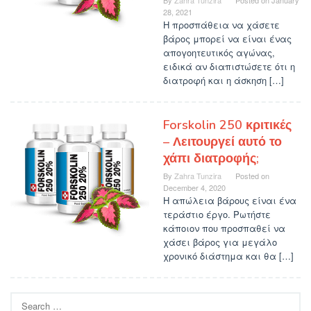
By
Zahra Tunzira
Posted on
January
28, 2021
Η προσπάθεια να χάσετε
βάρος μπορεί να είναι ένας
απογοητευτικός αγώνας,
ειδικά αν διαπιστώσετε ότι η
διατροφή και η άσκηση […]
Forskolin 250 κριτικές
– Λειτουργεί αυτό το
χάπι διατροφής;
By
Zahra Tunzira
Posted on
December 4, 2020
Η απώλεια βάρους είναι ένα
τεράστιο έργο. Ρωτήστε
κάποιον που προσπαθεί να
χάσει βάρος για μεγάλο
χρονικό διάστημα και θα […]
Search