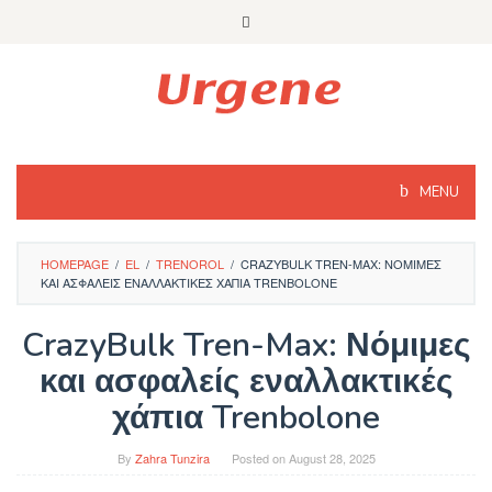
Skip
to
content
MENU
HOMEPAGE
/
EL
/
TRENOROL
/
CRAZYBULK TREN-MAX: ΝΌΜΙΜΕΣ
ΚΑΙ ΑΣΦΑΛΕΊΣ ΕΝΑΛΛΑΚΤΙΚΈΣ ΧΆΠΙΑ TRENBOLONE
CrazyBulk Tren-Max: Νόμιμες
και ασφαλείς εναλλακτικές
χάπια Trenbolone
By
Zahra Tunzira
Posted on
August 28, 2025