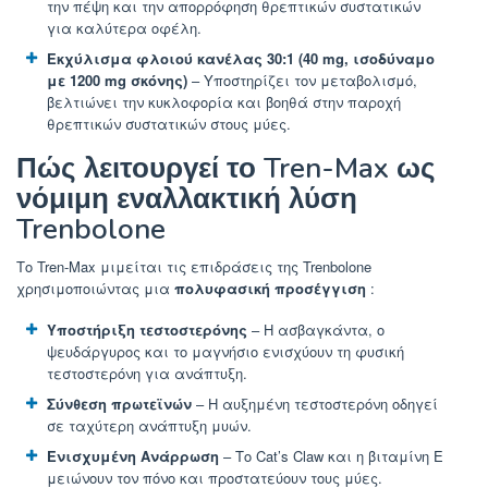
την πέψη και την απορρόφηση θρεπτικών συστατικών
για καλύτερα οφέλη.
Εκχύλισμα φλοιού κανέλας 30:1 (40 mg, ισοδύναμο
με 1200 mg σκόνης)
– Υποστηρίζει τον μεταβολισμό,
βελτιώνει την κυκλοφορία και βοηθά στην παροχή
θρεπτικών συστατικών στους μύες.
Πώς λειτουργεί το Tren-Max ως
νόμιμη εναλλακτική λύση
Trenbolone
Το Tren-Max μιμείται τις επιδράσεις της Trenbolone
χρησιμοποιώντας μια
πολυφασική προσέγγιση
:
Υποστήριξη τεστοστερόνης
– Η ασβαγκάντα, ο
ψευδάργυρος και το μαγνήσιο ενισχύουν τη φυσική
τεστοστερόνη για ανάπτυξη.
Σύνθεση πρωτεϊνών
– Η αυξημένη τεστοστερόνη οδηγεί
σε ταχύτερη ανάπτυξη μυών.
Ενισχυμένη Ανάρρωση
– Το Cat’s Claw και η βιταμίνη E
μειώνουν τον πόνο και προστατεύουν τους μύες.