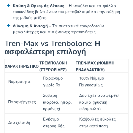
Καύση & Ορισμός Λίπους
– Η κανέλα και τα φύλλα
τσουκνίδας βελτιώνουν τον μεταβολισμό και την αύξηση
της μυϊκής μάζας.
Δύναμη & Αντοχή
– Τα συστατικά τροφοδοτούν
μεγαλύτερες και πιο έντονες προπονήσεις.
Tren-Max vs Trenbolone: ​​Η
ασφαλέστερη επιλογή
ΤΡΕΜΠΟΛΌΝΗ
TREN-MAX (ΝΌΜΙΜΗ
ΧΑΡΑΚΤΗΡΙΣΤΙΚΌ
(ΣΤΕΡΟΕΙΔΈΣ)
ΕΝΑΛΛΑΚΤΙΚΉ)
Παράνομο
100% Νόμιμο
Νομιμότητα
χωρίς Rx
Παγκοσμίως
Σοβαρή
Δεν έχει αναφερθεί
Παρενέργειες
(καρδιά, ήπαρ,
καμία (φυσική
ορμόνες)
φόρμουλα)
Ενέσιμο
Κάψουλες εύκολες
Διαχείριση
στεροειδές
στην κατάποση