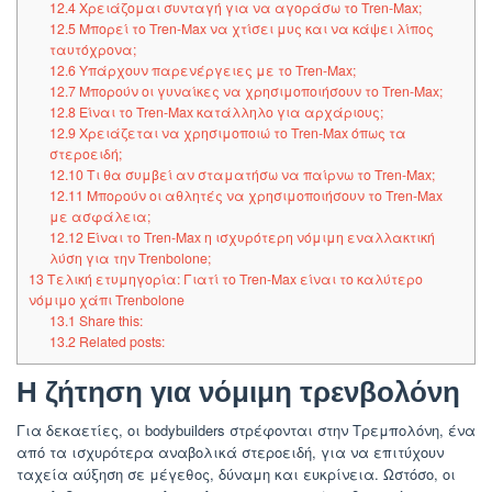
12.4
Χρειάζομαι συνταγή για να αγοράσω το Tren-Max;
12.5
Μπορεί το Tren-Max να χτίσει μυς και να κάψει λίπος
ταυτόχρονα;
12.6
Υπάρχουν παρενέργειες με το Tren-Max;
12.7
Μπορούν οι γυναίκες να χρησιμοποιήσουν το Tren-Max;
12.8
Είναι το Tren-Max κατάλληλο για αρχάριους;
12.9
Χρειάζεται να χρησιμοποιώ το Tren-Max όπως τα
στεροειδή;
12.10
Τι θα συμβεί αν σταματήσω να παίρνω το Tren-Max;
12.11
Μπορούν οι αθλητές να χρησιμοποιήσουν το Tren-Max
με ασφάλεια;
12.12
Είναι το Tren-Max η ισχυρότερη νόμιμη εναλλακτική
λύση για την Trenbolone;
13
Τελική ετυμηγορία: Γιατί το Tren-Max είναι το καλύτερο
νόμιμο χάπι Trenbolone
13.1
Share this:
13.2
Related posts:
Η ζήτηση για νόμιμη τρενβολόνη
Για δεκαετίες, οι bodybuilders στρέφονται στην Τρεμπολόνη, ένα
από τα ισχυρότερα αναβολικά στεροειδή, για να επιτύχουν
ταχεία αύξηση σε μέγεθος, δύναμη και ευκρίνεια. Ωστόσο, οι