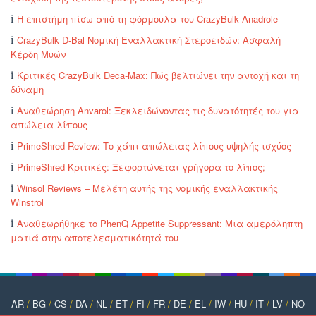
Η επιστήμη πίσω από τη φόρμουλα του CrazyBulk Anadrole
CrazyBulk D-Bal Νομική Εναλλακτική Στεροειδών: Ασφαλή
Κέρδη Μυών
Κριτικές CrazyBulk Deca-Max: Πώς βελτιώνει την αντοχή και τη
δύναμη
Αναθεώρηση Anvarol: Ξεκλειδώνοντας τις δυνατότητές του για
απώλεια λίπους
PrimeShred Review: Το χάπι απώλειας λίπους υψηλής ισχύος
PrimeShred Κριτικές: Ξεφορτώνεται γρήγορα το λίπος;
Winsol Reviews – Μελέτη αυτής της νομικής εναλλακτικής
Winstrol
Αναθεωρήθηκε το PhenQ Appetite Suppressant: Μια αμερόληπτη
ματιά στην αποτελεσματικότητά του
AR
/
BG
/
CS
/
DA
/
NL
/
ET
/
FI
/
FR
/
DE
/
EL
/
IW
/
HU
/
IT
/
LV
/
NO