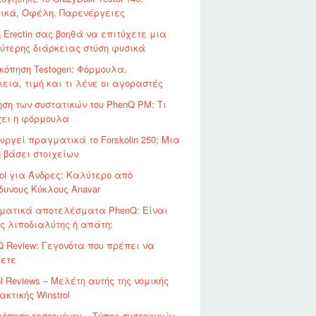
τικά, Οφέλη, Παρενέργειες
 Erectin σας βοηθά να επιτύχετε μια
ύτερης διάρκειας στύση φυσικά
κόπηση Testogen: Φόρμουλα,
ια, τιμή και τι λένε οι αγοραστές
ση των συστατικών του PhenQ PM: Τι
χει η φόρμουλα
υργεί πραγματικά το Forskolin 250; Μια
ή βάσει στοιχείων
ol για Άνδρες: Καλύτερο από
δυνους Κύκλους Anavar
ματικά αποτελέσματα PhenQ: Είναι
ς λιποδιαλύτης ή απάτη;
Q Review: Γεγονότα που πρέπει να
ζετε
l Reviews – Μελέτη αυτής της νομικής
κτικής Winstrol
κόπηση τεστογόνου – Τύπος συστατικών