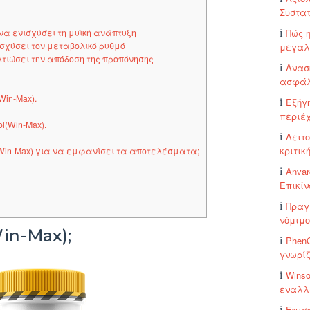
Συστα
Πώς η
 να ενισχύσει τη μυϊκή ανάπτυξη
ισχύσει τον μεταβολικό ρυθμό
μεγαλ
λτιώσει την απόδοση της προπόνησης
Ανασ
ασφάλε
in-Max).
Εξήγη
περιέ
l(Win-Max).
Λειτο
κριτικ
(Win-Max) για να εμφανίσει τα αποτελέσματα;
Anvar
Επικίν
Πραγ
νόμιμο
Win-Max);
Phen
γνωρί
Winso
εναλλα
Επισ